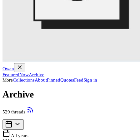
Owen
Featured
Now
Archive
More
Collections
About
Pinned
Quotes
Feed
Sign in
Archive
529
threads
All years