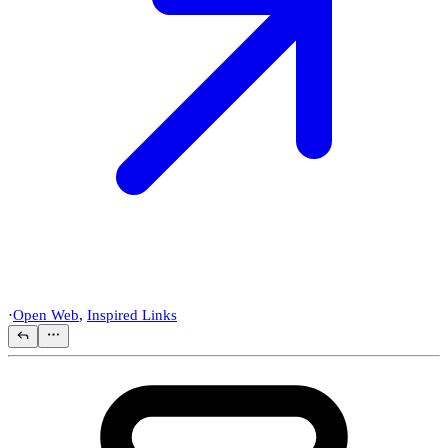
·
Open Web
,
Inspired Links