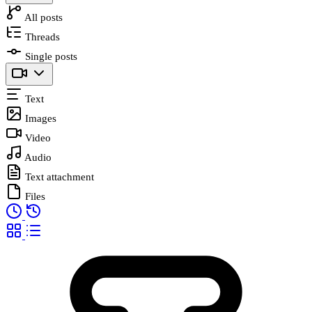
All posts
Threads
Single posts
Text
Images
Video
Audio
Text attachment
Files