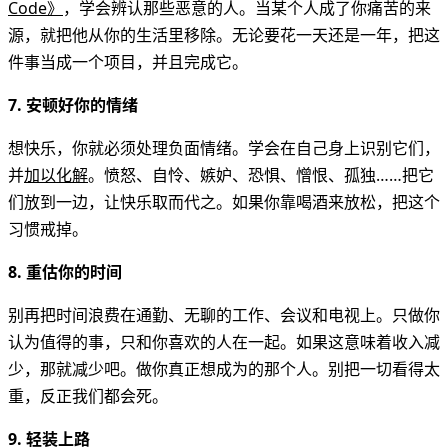
Code》
，学会辨认那些恶意的人。当某个人成了你痛苦的来
源，就把他从你的生活里移除。无论要花一天还是一年，把这
件事当成一个项目，并且完成它。
7. 安顿好你的情绪
想快乐，你就必须处理负面情绪。学会在自己身上识别它们，
并
加以化解
。愤怒、自怜、嫉妒、恐惧、憎恨、孤独……把它
们放到一边，让快乐取而代之。如果你靠喝酒来放松，把这个
习惯戒掉。
8. 重估你的时间
别再把时间浪费在通勤、无聊的工作、会议和电视上。只做你
认为值得的事，只和你喜欢的人在一起。如果这意味着收入减
少，那就减少吧。做你真正想成为的那个人。别把一切看得太
重，反正我们都会死。
9. 轻装上路