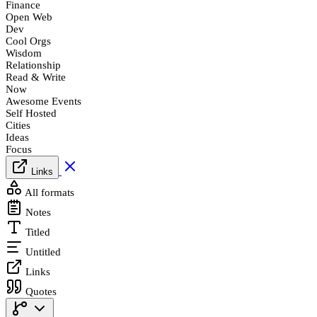
Finance
Open Web
Dev
Cool Orgs
Wisdom
Relationship
Read & Write
Now
Awesome Events
Self Hosted
Cities
Ideas
Focus
Links
All formats
Notes
Titled
Untitled
Links
Quotes