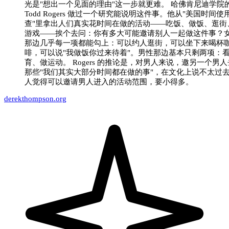
光是"想出一个见面的理由"这一步就更难。 哈佛肯尼迪学院
Todd Rogers 做过一个研究能说明这件事。他从"美国时间使
查"里拿出人们真实花时间在做的活动——吃饭、做饭、逛街
游戏——挨个去问：你有多大可能邀请别人一起做这件事？
那边几乎每一项都能勾上：可以约人逛街，可以坐下来喝杯
啡，可以说"我做饭你过来待着"。男性那边基本只剩两项：
育、做运动。 Rogers 的推论是，对男人来说，邀另一个男
那些"我们其实大部分时间都在做的事"，在文化上说不太过
人觉得可以邀请男人进入的活动范围，要小得多。
derekthompson.org