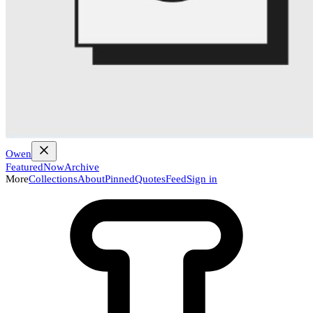
Owen
Featured
Now
Archive
More
Collections
About
Pinned
Quotes
Feed
Sign in