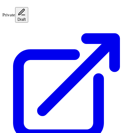
Private
Draft