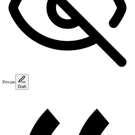
Private
Draft