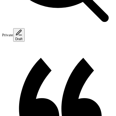
Private
Draft