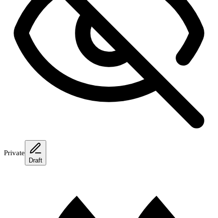
Private
Draft