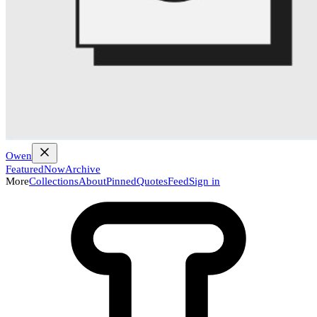
Owen
Featured
Now
Archive
More
Collections
About
Pinned
Quotes
Feed
Sign in