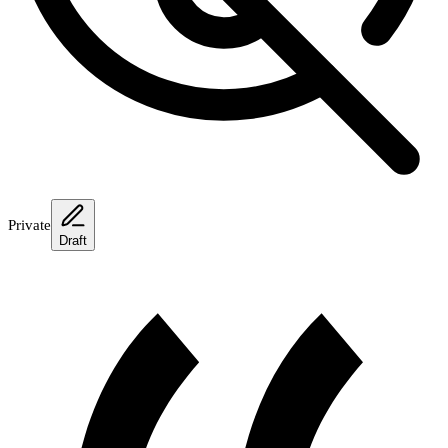
Private
Draft