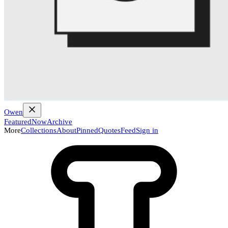
Owen
Featured
Now
Archive
More
Collections
About
Pinned
Quotes
Feed
Sign in