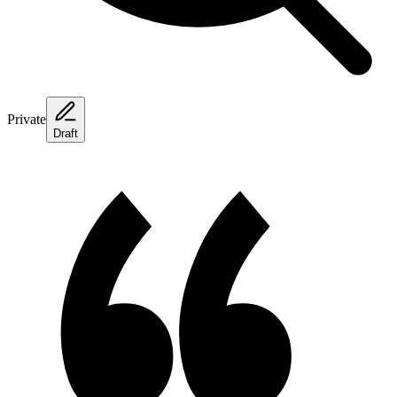
Private
Draft