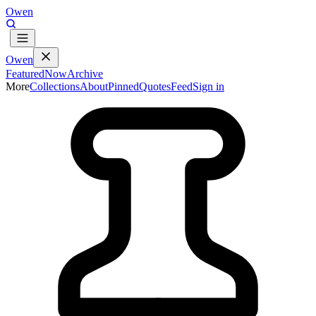
Owen
Owen
Featured
Now
Archive
More
Collections
About
Pinned
Quotes
Feed
Sign in