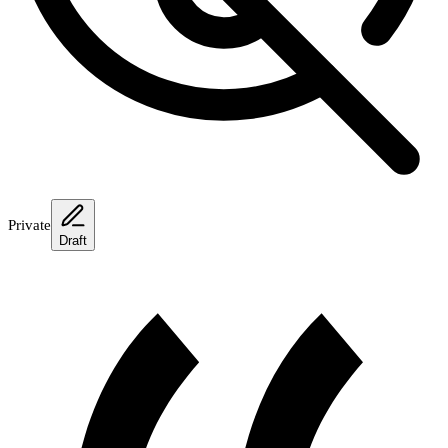
Private
Draft