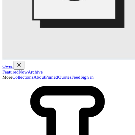
Owen
Featured
Now
Archive
More
Collections
About
Pinned
Quotes
Feed
Sign in