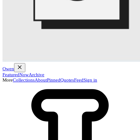
Owen
Featured
Now
Archive
More
Collections
About
Pinned
Quotes
Feed
Sign in