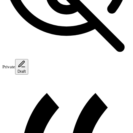
Private
Draft