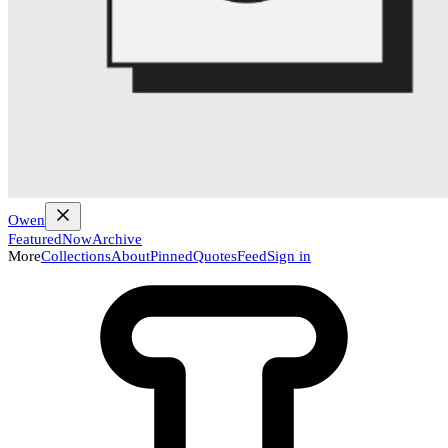
Owen
Featured
Now
Archive
More
Collections
About
Pinned
Quotes
Feed
Sign in