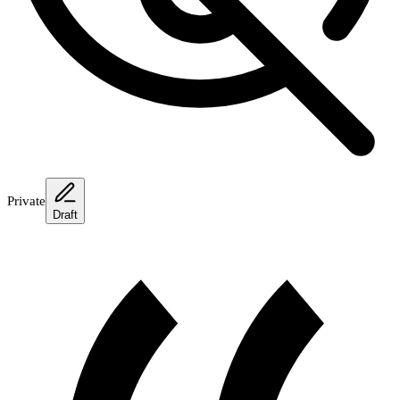
Private
Draft