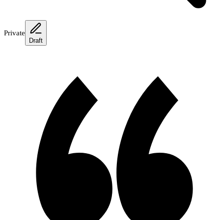
Private
Draft