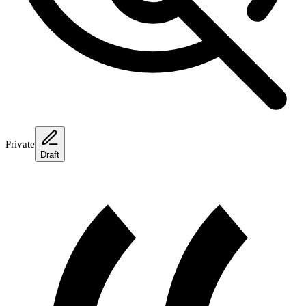
Private
Draft