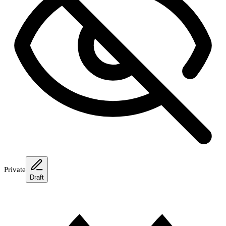
Private
Draft