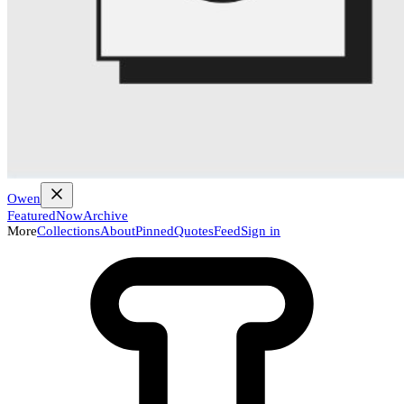
Owen
Featured
Now
Archive
More
Collections
About
Pinned
Quotes
Feed
Sign in