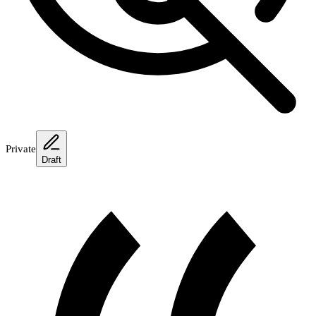
Private
Draft