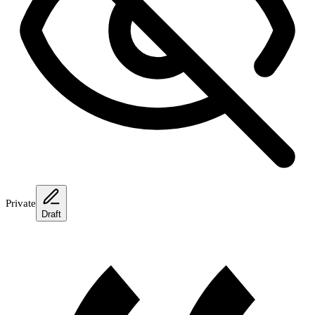
Private
Draft