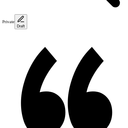
Private
Draft