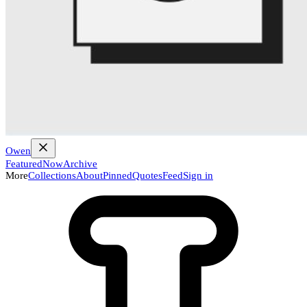
Owen
Featured
Now
Archive
More
Collections
About
Pinned
Quotes
Feed
Sign in