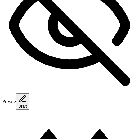
Private
Draft