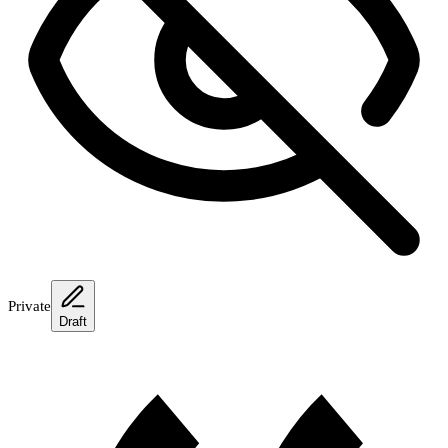
Private
Draft