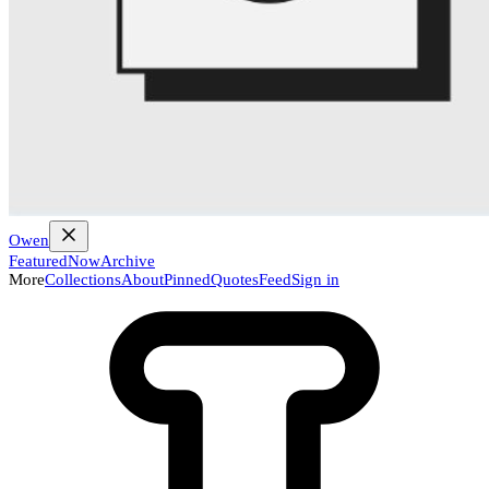
Owen
Featured
Now
Archive
More
Collections
About
Pinned
Quotes
Feed
Sign in