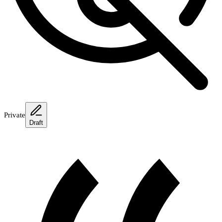
Private
Draft