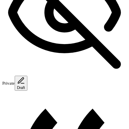
Private
Draft