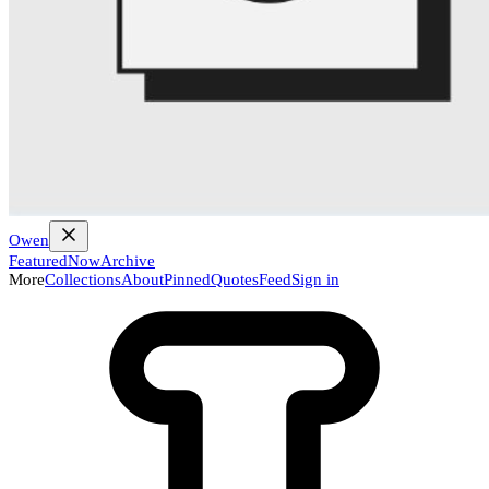
Owen
Featured
Now
Archive
More
Collections
About
Pinned
Quotes
Feed
Sign in