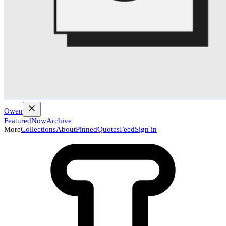
Owen
Featured
Now
Archive
More
Collections
About
Pinned
Quotes
Feed
Sign in