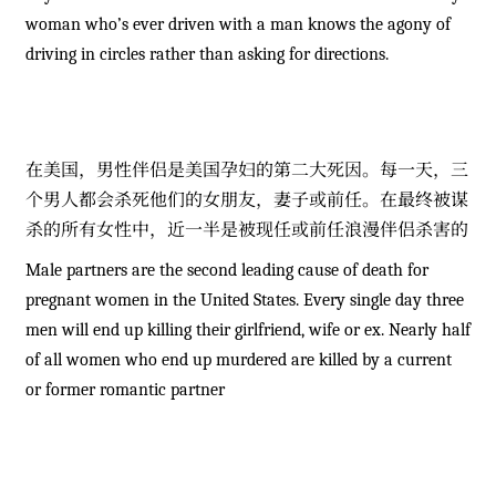
woman who’s ever driven with a man knows the agony of
driving in circles rather than asking for directions.
在美国，男性伴侣是美国孕妇的第二大死因。每一天，三
个男人都会杀死他们的女朋友，妻子或前任。在最终被谋
杀的所有女性中，近一半是被现任或前任浪漫伴侣杀害的
Male partners are the second leading cause of death for
pregnant women in the United States. Every single day three
men will end up killing their girlfriend, wife or ex. Nearly half
of all women who end up murdered are killed by a current
or former romantic partner