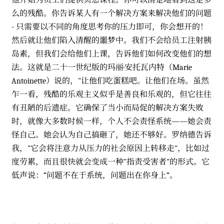
他开始为员工们提供冥想课程。你可以清楚地看到这是多
么的残酷。你告诉某人有一个解决方案来解决他们的问题
- 只需要以不同的角度思考你的压力即可，你会想开的！
然后就让他们陷入清醒的噩梦中。我们不会给员工注射胰
岛素，但我们会给他们上课，告诉他们如何改变他们的想
法。这就是二十一世纪版的玛丽·安托瓦内特（Marie
Antoinette）说的，"让他们吃蛋糕吧。让他们在场。虽然
乍一看，残酷的乐观主义似乎是善良和乐观的，但它往往
有丑陋的后遗症。它确保了当小而局促的解决方案失败
时，就像大多数时候一样，个人不会责怪系统——她会责
怪自己。她会认为自己搞砸了，她还不够好。罗纳德告诉
我，"它会将注意力从压力的社会原因上转移走"，比如过
度劳累，而且很快就会变成一种"指责受害者"的形式。它
低声说：“问题不在于系统，问题出在你身上”。