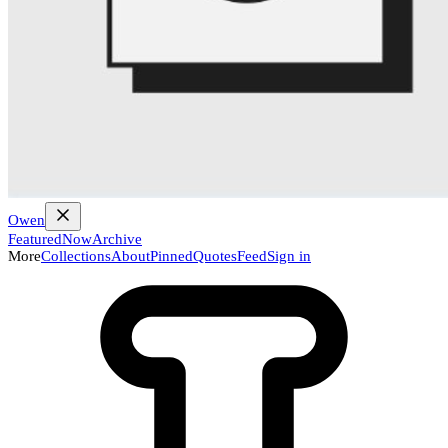
Owen
Featured
Now
Archive
More
Collections
About
Pinned
Quotes
Feed
Sign in