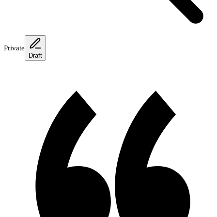
Private
Draft