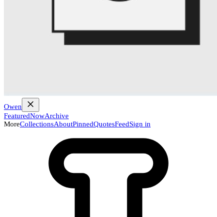
Owen
Featured
Now
Archive
More
Collections
About
Pinned
Quotes
Feed
Sign in