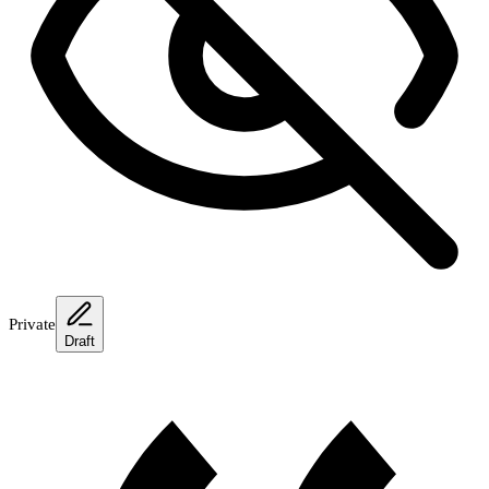
Private
Draft