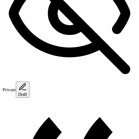
Private
Draft