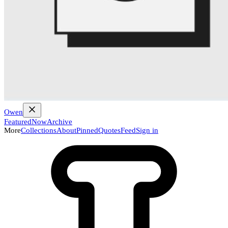
Owen
Featured
Now
Archive
More
Collections
About
Pinned
Quotes
Feed
Sign in