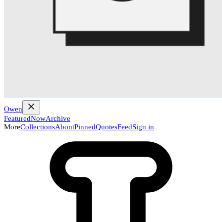
Owen
Featured
Now
Archive
More
Collections
About
Pinned
Quotes
Feed
Sign in