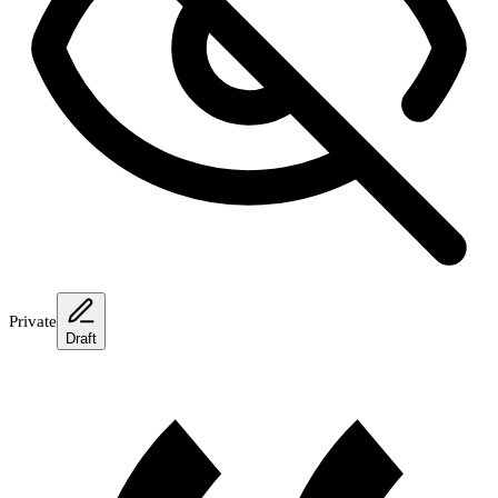
Private
Draft