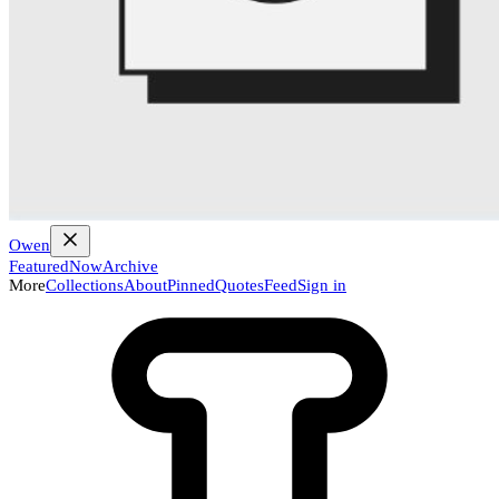
Owen
Featured
Now
Archive
More
Collections
About
Pinned
Quotes
Feed
Sign in