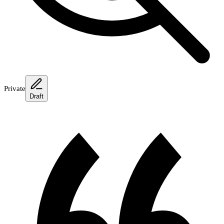
Private
Draft