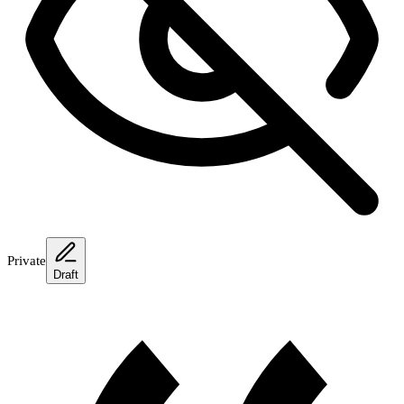
Private
Draft