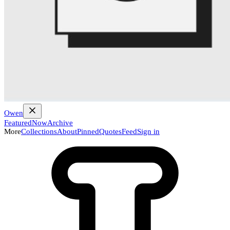
Owen
Featured
Now
Archive
More
Collections
About
Pinned
Quotes
Feed
Sign in