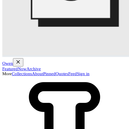
Owen
Featured
Now
Archive
More
Collections
About
Pinned
Quotes
Feed
Sign in