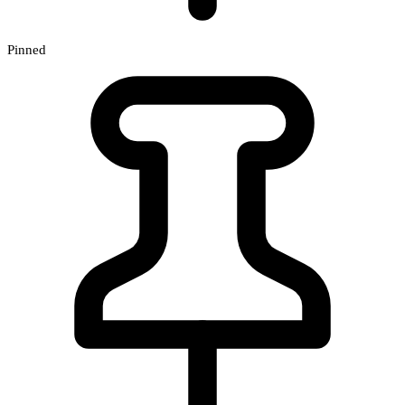
Pinned