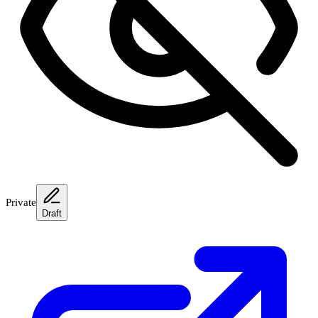
Private
Draft