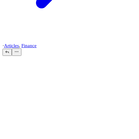
·
Articles
,
Finance