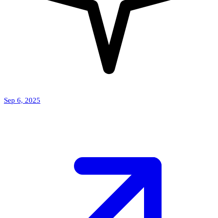
Sep 6, 2025