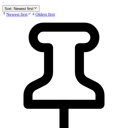
·
Sort:
Newest first
Newest first
Oldest first