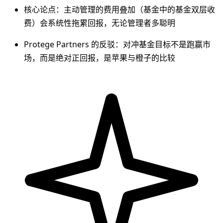
核心论点：主动管理的费用叠加（基金中的基金双层收
费）会系统性拖累回报，无论管理者多聪明
Protege Partners 的反驳：对冲基金目标不是跑赢市
场，而是绝对正回报，是苹果与橙子的比较