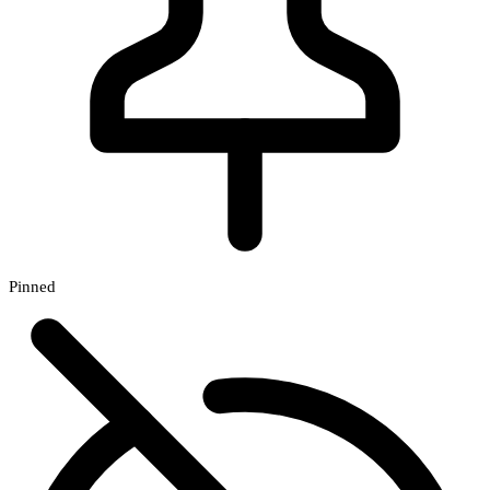
Pinned