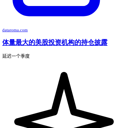
dataroma.com
体量最大的美股投资机构的持仓披露
延迟一个季度