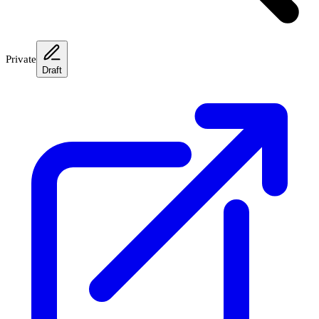
Private
Draft