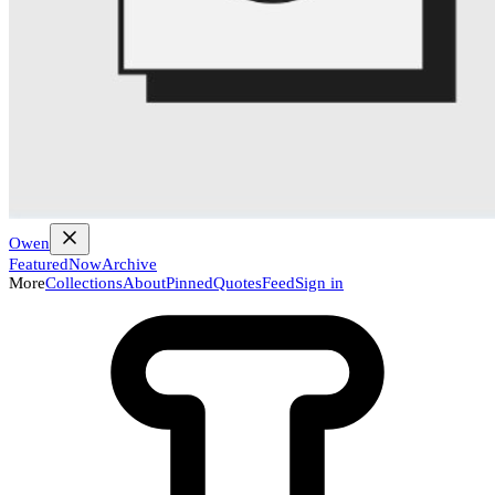
Owen
Featured
Now
Archive
More
Collections
About
Pinned
Quotes
Feed
Sign in