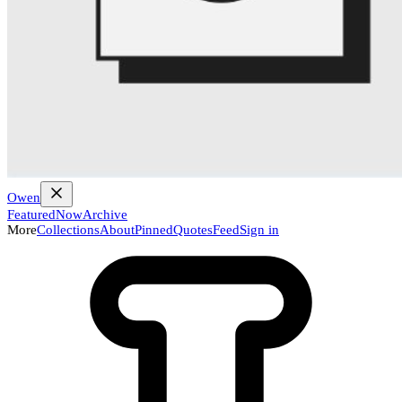
Owen
Featured
Now
Archive
More
Collections
About
Pinned
Quotes
Feed
Sign in