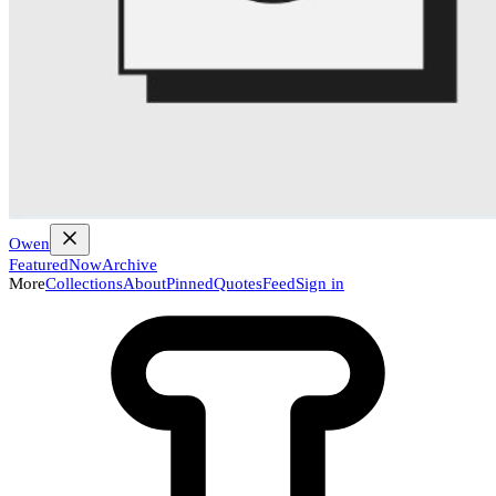
Owen
Featured
Now
Archive
More
Collections
About
Pinned
Quotes
Feed
Sign in