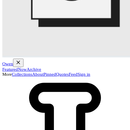
Owen
Featured
Now
Archive
More
Collections
About
Pinned
Quotes
Feed
Sign in