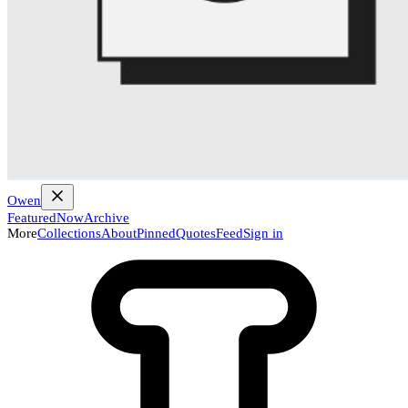
Owen
Featured
Now
Archive
More
Collections
About
Pinned
Quotes
Feed
Sign in