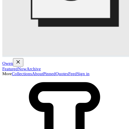
Owen
Featured
Now
Archive
More
Collections
About
Pinned
Quotes
Feed
Sign in