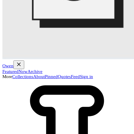
Owen
Featured
Now
Archive
More
Collections
About
Pinned
Quotes
Feed
Sign in