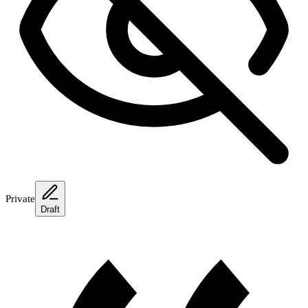
Private
Draft