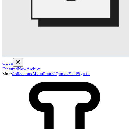
Owen
Featured
Now
Archive
More
Collections
About
Pinned
Quotes
Feed
Sign in