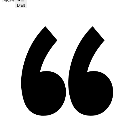
Private
Draft