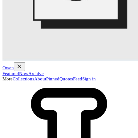
Owen
Featured
Now
Archive
More
Collections
About
Pinned
Quotes
Feed
Sign in