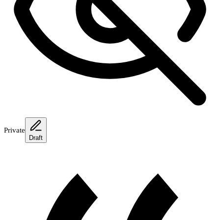
Private
Draft