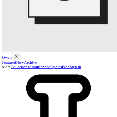
Owen
Featured
Now
Archive
More
Collections
About
Pinned
Quotes
Feed
Sign in