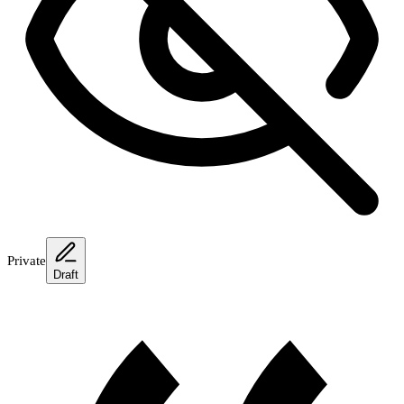
Private
Draft