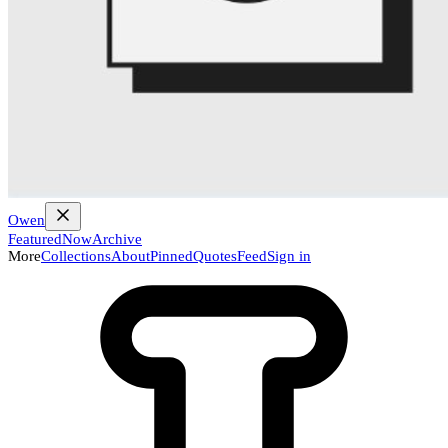
Owen
Featured
Now
Archive
More
Collections
About
Pinned
Quotes
Feed
Sign in