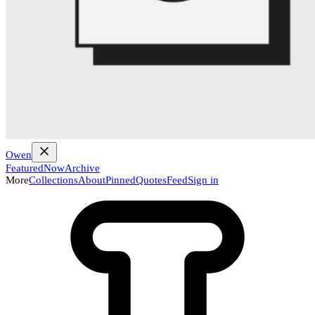
Owen
Featured
Now
Archive
More
Collections
About
Pinned
Quotes
Feed
Sign in