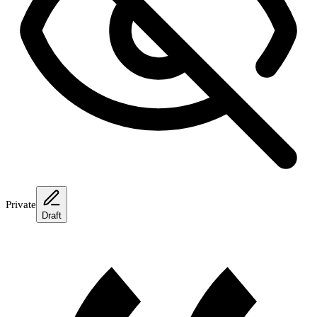
Private
Draft