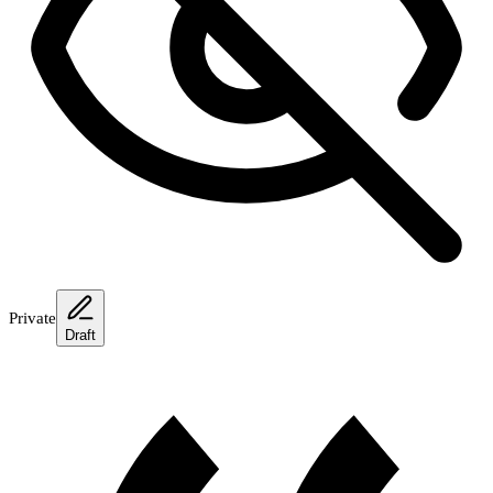
Private
Draft