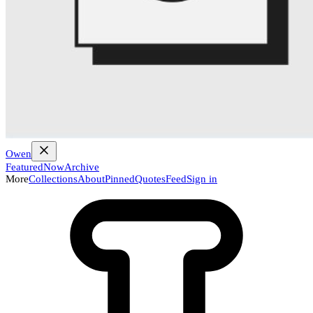
Owen
Featured
Now
Archive
More
Collections
About
Pinned
Quotes
Feed
Sign in