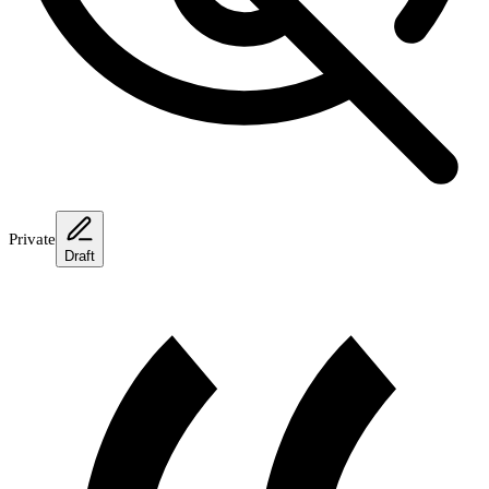
Private
Draft