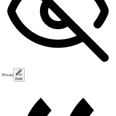
Private
Draft