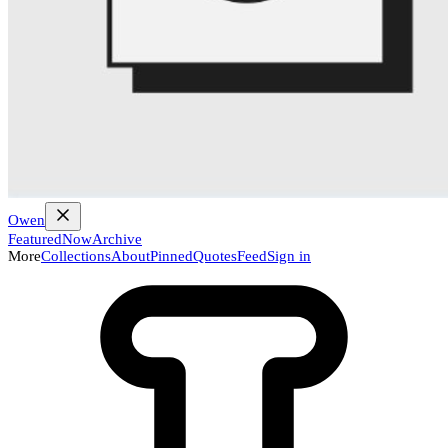
Owen
Featured
Now
Archive
More
Collections
About
Pinned
Quotes
Feed
Sign in