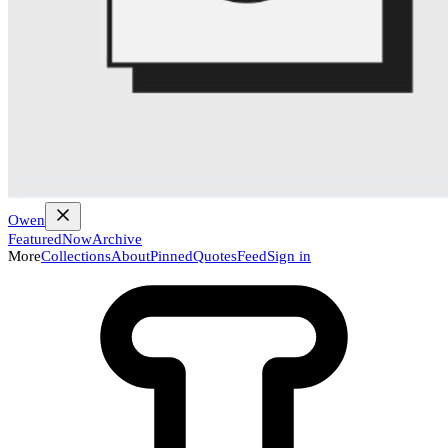
Owen
Featured
Now
Archive
More
Collections
About
Pinned
Quotes
Feed
Sign in