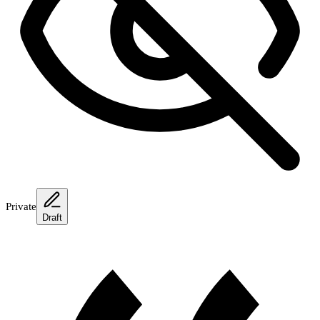
Private
Draft