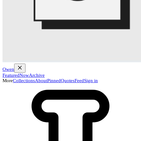
Owen
Featured
Now
Archive
More
Collections
About
Pinned
Quotes
Feed
Sign in