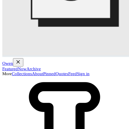
Owen
Featured
Now
Archive
More
Collections
About
Pinned
Quotes
Feed
Sign in