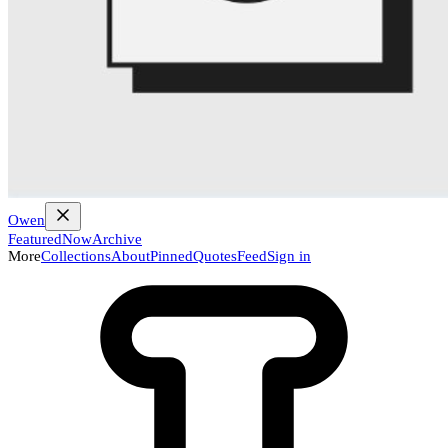
Owen
Featured
Now
Archive
More
Collections
About
Pinned
Quotes
Feed
Sign in