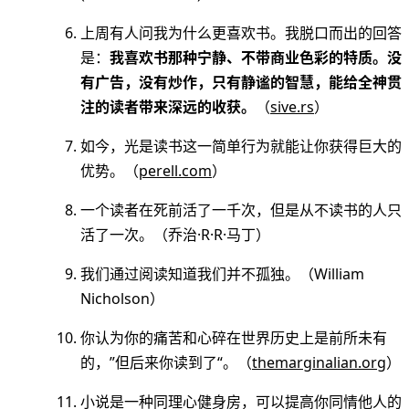
上周有人问我为什么更喜欢书。我脱口而出的回答
是：
我喜欢书那种宁静、不带商业色彩的特质。没
有广告，没有炒作，只有静谧的智慧，能给全神贯
注的读者带来深远的收获。
（
sive.rs
）
如今，光是读书这一简单行为就能让你获得巨大的
优势。（
perell.com
）
一个读者在死前活了一千次，但是从不读书的人只
活了一次。（乔治·R·R·马丁）
我们通过阅读知道我们并不孤独。（William
Nicholson）
你认为你的痛苦和心碎在世界历史上是前所未有
的，”但后来你读到了“。（
themarginalian.org
）
小说是一种同理心健身房，可以提高你同情他人的