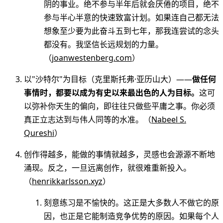
阴的事业。绝不参与半年后就会厌倦的项目，绝不
参与半心半意的快速致富计划。如果连自己都无法
想象至少要为此奋斗五到七年，那我连尝试的念头
都没有。我坚信长远规划的力量。
（
joanwestenberg.com
）
以"沙特尔"为目标（克里斯托弗·亚历山大）——
做任何
事情时，都要以成为有史以来最出色的人为目标。
这可
以弥补你天生的偏向，即往往只做些平庸之事。你必须
真正立志达到与伟人同等的水准。（
Nabeel S.
Qureshi
）
创作得越多，能做的事情就越多，灵感也会源源不断地
涌现。反之，一旦远离创作，就很难重新投入。
（
henrikkarlsson.xyz
）
刻意练习是不愉快的。这正是大多数人不做它的原
因，也正是它能制造竞争优势的原因。如果每个人