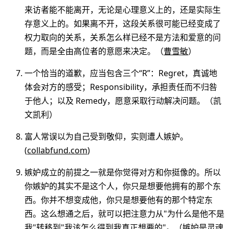
来访者能不能离开，无论是心理意义上的，还是实际生
存意义上的。如果离不开，这段关系很可能已经变成了
权力取向的关系，关系怎么样已经不是方法和爱意的问
题，而是全由高位者的意愿来决定。（
曹雪敏
）
一个恰当的道歉，应当包含三个“R”：Regret，真诚地
体会对方的感受；Responsibility，承担责任而不归咎
于他人；以及 Remedy，愿意采取行动解决问题。（凯
文凯利）
富人常误以为自己受到敬仰，实则遭人嫉妒。
(
collabfund.com
)
嫉妒成立的前提之一就是你觉得对方和你挺像的。所以
你嫉妒的其实不是这个人，你只是想要他拥有的那个东
西。你并不想变成他，你只是想要他有的那个特定东
西。这么想通之后，就可以把注意力从"为什么是他不是
我"转移到"我该怎么得到我真正想要的"。（
嫉妒是灵魂