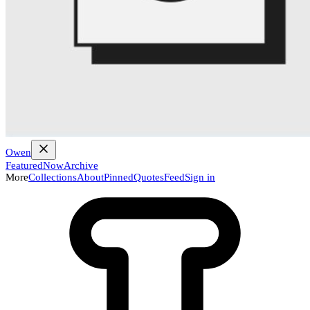
Owen
Featured
Now
Archive
More
Collections
About
Pinned
Quotes
Feed
Sign in