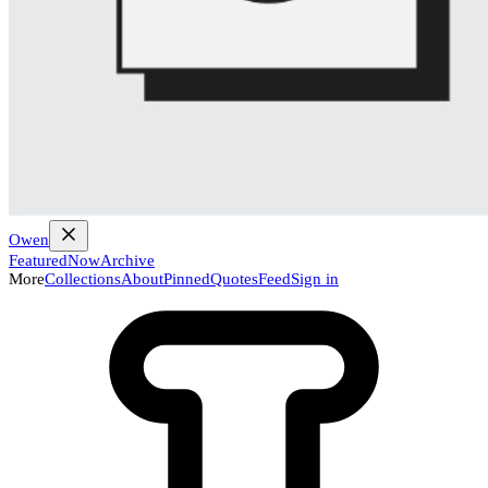
Owen
Featured
Now
Archive
More
Collections
About
Pinned
Quotes
Feed
Sign in