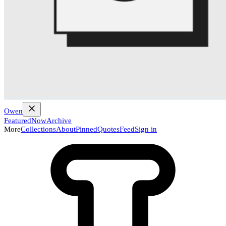
Owen
Featured
Now
Archive
More
Collections
About
Pinned
Quotes
Feed
Sign in