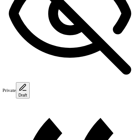
Private
Draft