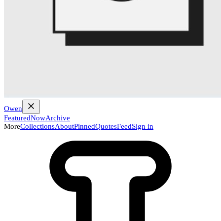
Owen
Featured
Now
Archive
More
Collections
About
Pinned
Quotes
Feed
Sign in