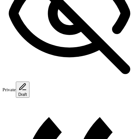
Private
Draft