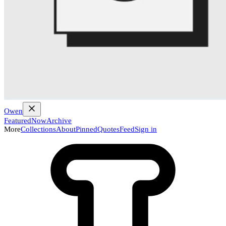
Owen
Featured
Now
Archive
More
Collections
About
Pinned
Quotes
Feed
Sign in