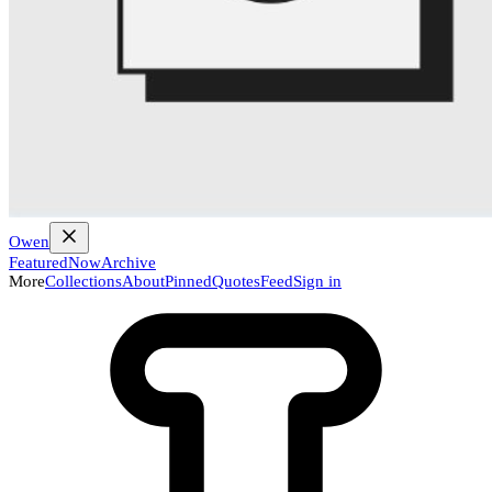
Owen
Featured
Now
Archive
More
Collections
About
Pinned
Quotes
Feed
Sign in