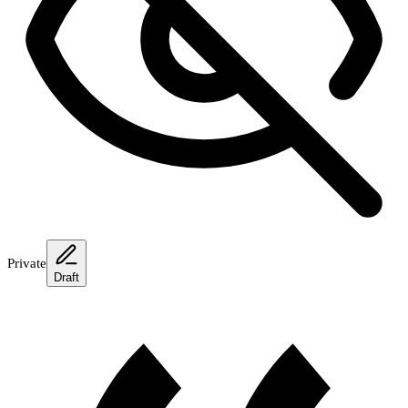
Private
Draft