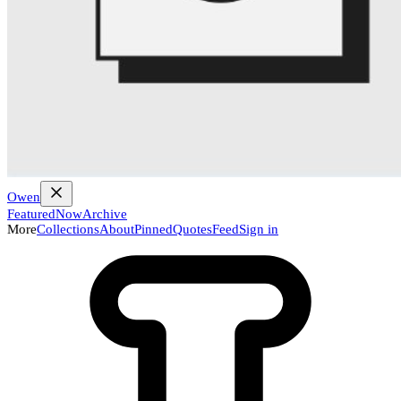
Owen
Featured
Now
Archive
More
Collections
About
Pinned
Quotes
Feed
Sign in