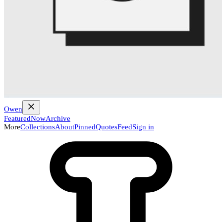
Owen
Featured
Now
Archive
More
Collections
About
Pinned
Quotes
Feed
Sign in