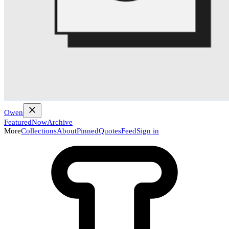
Owen
Featured
Now
Archive
More
Collections
About
Pinned
Quotes
Feed
Sign in